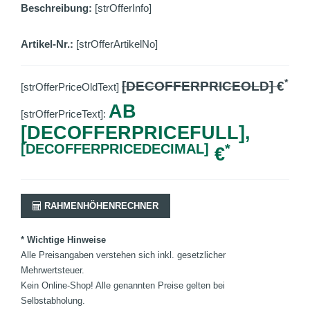
Beschreibung:
[strOfferInfo]
Artikel-Nr.:
[strOfferArtikelNo]
*
[DECOFFERPRICEOLD]
€
[strOfferPriceOldText]
AB
[strOfferPriceText]:
[DECOFFERPRICEFULL],
[DECOFFERPRICEDECIMAL]
*
€
RAHMENHÖHENRECHNER
* Wichtige Hinweise
Alle Preisangaben verstehen sich inkl. gesetzlicher
Mehrwertsteuer.
Kein Online-Shop! Alle genannten Preise gelten bei
Selbstabholung.