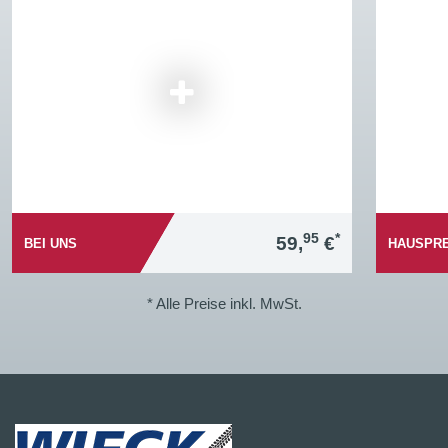
95
*
59,
€
BEI UNS
HAUSPRE
* Alle Preise inkl. MwSt.